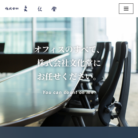
コ
ン
テ
ン
オフィスのすべて、
ツ
へ
株式会社文化堂に
ス
キ
お任せください。
ッ
プ
You can count on me.